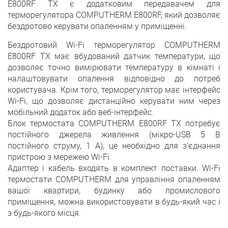
E800RF TX є додатковим передавачем для
терморегулятора COMPUTHERM E800RF, який дозволяє
бездротово керувати опаленням у приміщенні.
Бездротовий Wi-Fi терморегулятор COMPUTHERM
E800RF TX має вбудований датчик температури, що
дозволяє точно вимірювати температуру в кімнаті і
налаштовувати опалення відповідно до потреб
користувача. Крім того, терморегулятор має інтерфейс
Wi-Fi, що дозволяє дистанційно керувати ним через
мобільний додаток або веб-інтерфейс.
Блок термостата COMPUTHERM E800RF TX потребує
постійного джерела живлення (мікро-USB 5 В
постійного струму, 1 A), це необхідно для з’єднання
пристрою з мережею Wi-Fi.
Адаптер і кабель входять в комплект поставки. Wi-Fi
термостати COMPUTHERM для управління опаленням
вашої квартири, будинку або промислового
приміщення, можна використовувати в будь-який час і
з будь-якого місця.