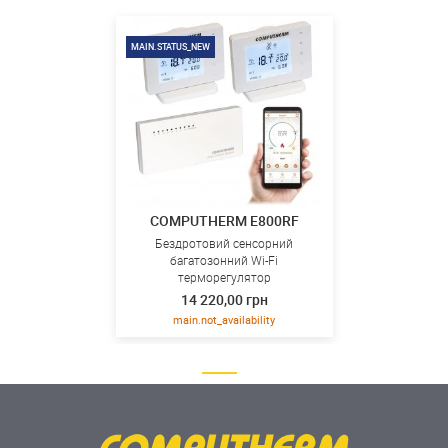
MAIN.STATUS_NEW
COMPUTHERM E800RF
Бездротовий сенсорний
багатозонний Wi-Fi
терморегулятор
14 220,00 грн
main.not_availability