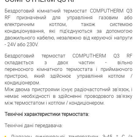
Бездротовий кімнатний термостат COMPUTHERM Q3
RF призначений для управління газовим або
електричним котлом, також системою
кондиціонування, які під'єднуються за допомогою
двожильного кабелю, незалежно від керуючої напруги
- 24V або 230V.
Бездротовий термостат COMPUTHERM Q3 RF
складається з двох частин - вільно
переносного кімнатного термостата і приймаючого
пристрою, який здійснює управління котлом /
кондиціонером.
Між двома пристроями існує радіочастотний зв'язок, і
немає необхідності в здійсненні проводового зв'язку
між термостатом і котлом / кондиціонером.
Технічні характеристики термостата:
Технічні дані передавача:
Діапазон вимірюваної температури: 3-45 ° С (з