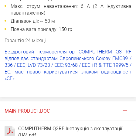
Макс. струм навантаження: 6 A (2 А індуктивна
навантаження)
Діапазон дії: ~ 50 м
Повна вага приладу: 150 rp
Гарантія 24 місяці.
Бездротовий терморегулятор COMPUTHERM Q3 RF
відповідає стандартам Європейського Союзу EMC89 /
336 / EEC; LVD 73/23 / EEC; 93/68 / EEC і R & TTE 1999/5 /
EC, має право користуватися знаком відповідності
«CE».
MAIN.PRODUCT.DOC
COMPUTHERM Q3RF Інструкція з експлуатації
(UA).pdf