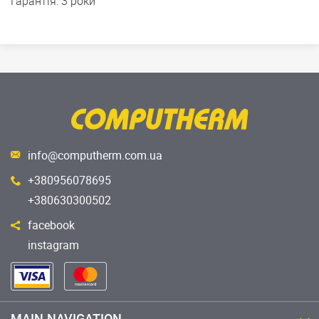
Гарантія: 3 роки
info@computherm.com.ua
+380956078695
+380630300502
facebook
instagram
MAIN.NAVIGATION