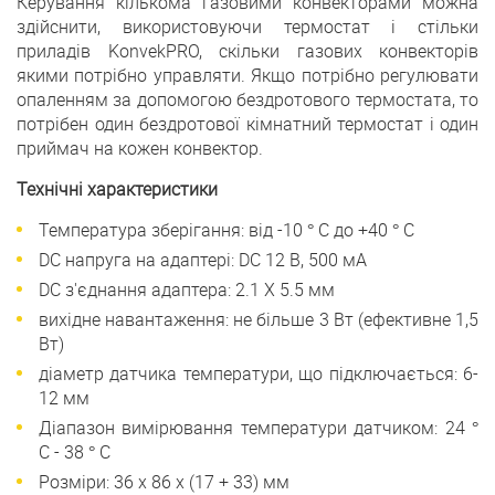
Керування кількома газовими конвекторами можна
здійснити, використовуючи термостат і стільки
приладів KonvekPRO, скільки газових конвекторів
якими потрібно управляти. Якщо потрібно регулювати
опаленням за допомогою бездротового термостата, то
потрібен один бездротової кімнатний термостат і один
приймач на кожен конвектор.
Технічні характеристики
Температура зберігання: від -10 ° C до +40 ° C
DC напруга на адаптері: DC 12 В, 500 мА
DC з'єднання адаптера: 2.1 X 5.5 мм
вихідне навантаження: не більше 3 Вт (ефективне 1,5
Вт)
діаметр датчика температури, що підключається: 6-
12 мм
Діапазон вимірювання температури датчиком: 24 °
C - 38 ° C
Розміри: 36 х 86 х (17 + 33) мм