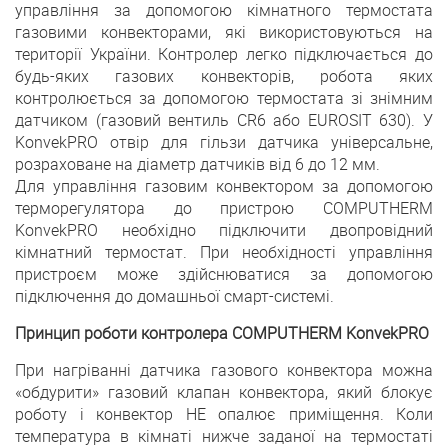
управління за допомогою кімнатного термостата
газовими конвекторами, які використовуються на
території України. Контролер легко підключається до
будь-яких газових конвекторів, робота яких
контролюється за допомогою термостата зі знімним
датчиком (газовий вентиль CR6 або EUROSIT 630). У
KonvekPRO отвір для гільзи датчика універсальне,
розраховане на діаметр датчиків від 6 до 12 мм.
Для управління газовим конвектором за допомогою
терморегулятора до пристрою COMPUTHERM
KonvekPRO необхідно підключити двопровідний
кімнатний термостат. При необхідності управління
пристроєм може здійснюватися за допомогою
підключення до домашньої смарт-системі.
Принцип роботи контролера COMPUTHERM KonvekPRO
При нагріванні датчика газового конвектора можна
«обдурити» газовий клапан конвектора, який блокує
роботу і конвектор НЕ опалює приміщення. Коли
температура в кімнаті нижче заданої на термостаті