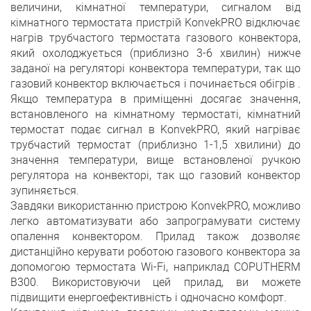
величини, кімнатної температури, сигналом від
кімнатного термостата пристрій KonvekPRO відключає
нагрів трубчастого термостата газового конвектора,
який охолоджується (приблизно 3-6 хвилин) нижче
заданої на регуляторі конвектора температури, так що
газовий конвектор включається і починається обігрів .
Якщо температура в приміщенні досягає значення,
встановленого на кімнатному термостаті, кімнатний
термостат подає сигнал в KonvekPRO, який нагріває
трубчастий термостат (приблизно 1-1,5 хвилини) до
значення температури, вище встановленої ручкою
регулятора на конвекторі, так що газовий конвектор
зупиняється.
Завдяки використанню пристрою KonvekPRO, можливо
легко автоматизувати або запрограмувати систему
опалення конвектором. Прилад також дозволяє
дистанційно керувати роботою газового конвектора за
допомогою термостата Wi-Fi, наприклад COPUTHERM
B300. Використовуючи цей прилад, ви можете
підвищити енергоефективність і одночасно комфорт.